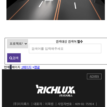
검색대상
검색어
필수
검색
현재
1
페이지
2
페이지
맨끝
ADMIN
(주)리치룩스
대표자 : 이옥범
사업자번호 : 409-81-75954