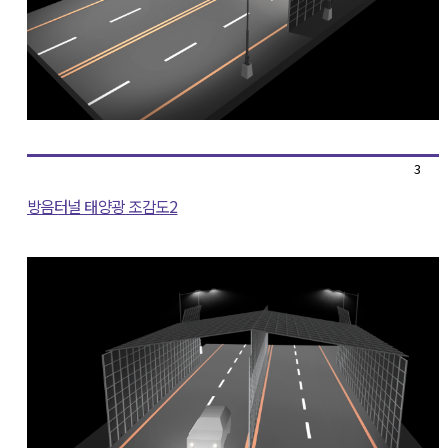
3
방음터널 태양광 조감도2