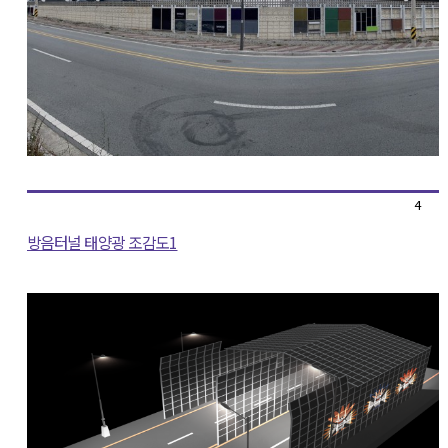
4
방음터널 태양광 조감도1