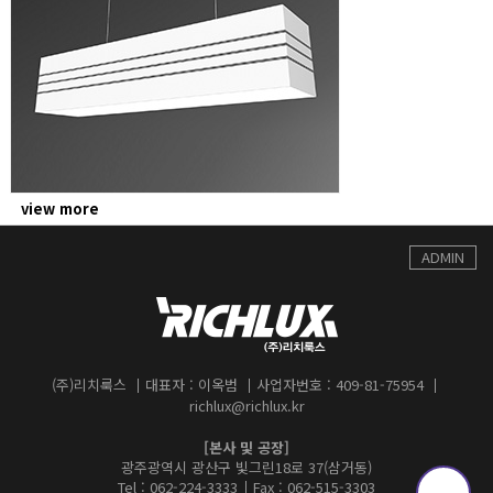
view more
ADMIN
(주)리치룩스
대표자 : 이옥범
사업자번호 : 409-81-75954
richlux@richlux.kr
[본사 및 공장]
광주광역시 광산구 빛그린18로 37(삼거동)
Tel : 062-224-3333
Fax : 062-515-3303