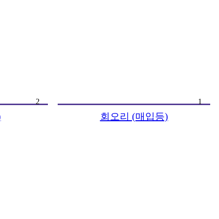
2
1
)
회오리 (매입등)