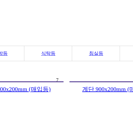
방등
식탁등
침실등
7
00x200mm (매입등)
계단 900x200mm 