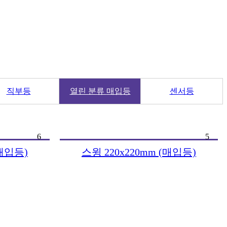
직부등
열린 분류
매입등
센서등
6
5
(매입등)
스윙 220x220mm (매입등)