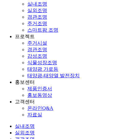
실내조명
실외조명
경관조명
주거조명
스마트팜 조명
프로젝트
주거시설
경관조명
감성조명
식물성장조명
태양광 가로등
태양광-태양열 발전장치
홍보센터
제품인증서
홍보동영상
고객센터
온라인Q&A
자료실
실내조명
실외조명