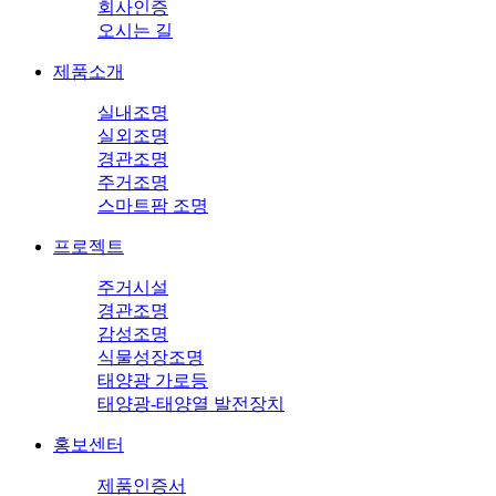
회사인증
오시는 길
제품소개
실내조명
실외조명
경관조명
주거조명
스마트팜 조명
프로젝트
주거시설
경관조명
감성조명
식물성장조명
태양광 가로등
태양광-태양열 발전장치
홍보센터
제품인증서