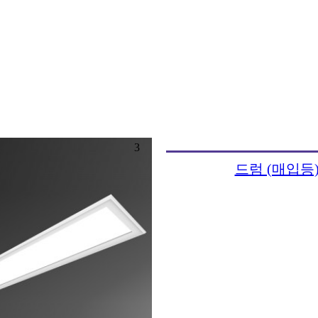
3
드럼 (매입등