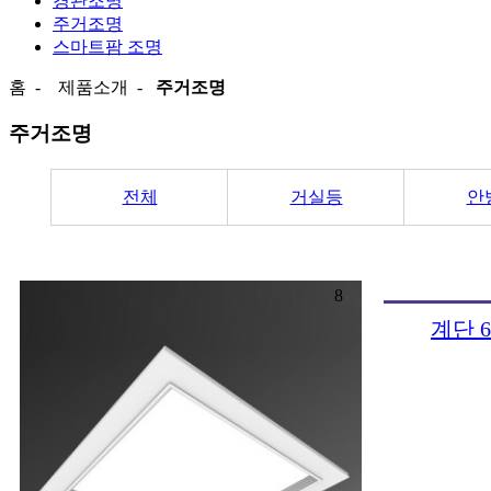
경관조명
주거조명
스마트팜 조명
홈
-
제품소개
-
주거조명
주거조명
전체
거실등
안
8
계단 6